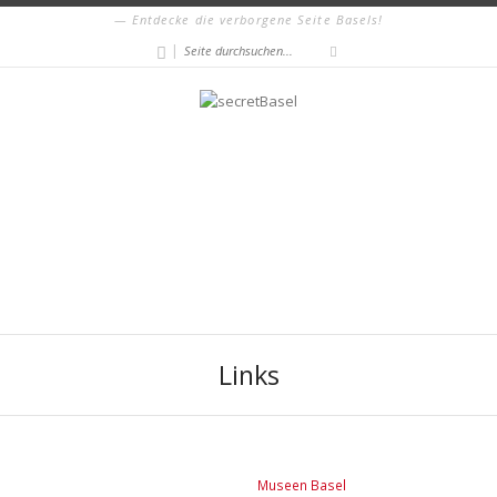
Entdecke die verborgene Seite Basels!
|
Links
Museen Basel