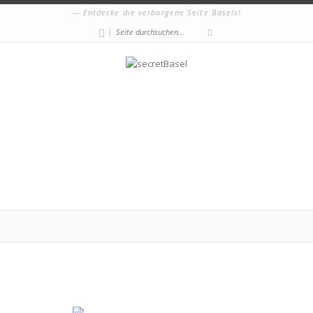
Entdecke die verborgene Seite Basels!
|