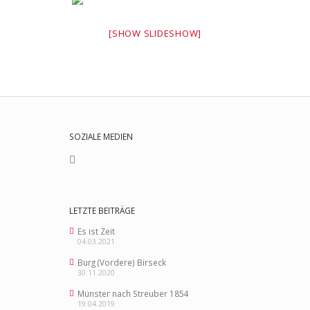
[SHOW SLIDESHOW]
SOZIALE MEDIEN
LETZTE BEITRÄGE
Es ist Zeit
04.03.2021
Burg (Vordere) Birseck
30.11.2020
Münster nach Streuber 1854
19.04.2019