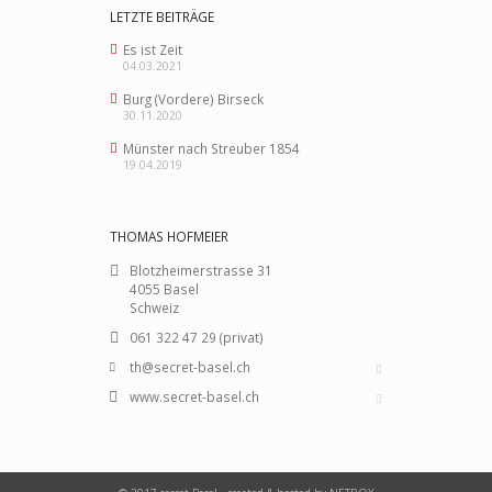
LETZTE BEITRÄGE
Es ist Zeit
04.03.2021
Burg (Vordere) Birseck
30.11.2020
Münster nach Streuber 1854
19.04.2019
THOMAS HOFMEIER
Blotzheimerstrasse 31
4055 Basel
Schweiz
061 322 47 29 (privat)
th@secret-basel.ch
www.secret-basel.ch