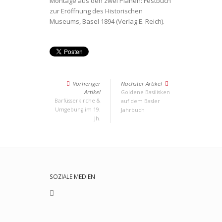
Montage aus den zwei Plänen: Festbuch
zur Eröffnung des Historischen
Museums, Basel 1894 (Verlag E. Reich).
Vorheriger
Nächster Artikel
Artikel
Goldene Basilisken
Barfüsserkirche &
auf dem Basler
Umgebung im 19.
Jahrbuch
Jh.
SOZIALE MEDIEN