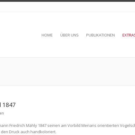
HOME
ÜBER UNS
PUBLIKATIONEN
EXTRA
l 1847
ten
hann Friedrich Mähly 1847 seinen am Vorbild Merians orientierten Vogelsch
 den Druck auch handkoloriert.