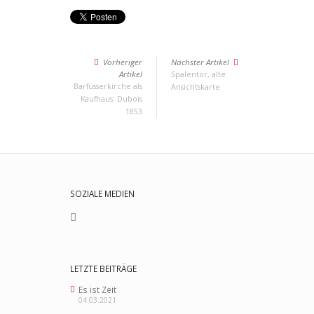
Vorheriger
Nächster Artikel
Artikel
Spalentor, alte
Barfüsserkirche als
Ansichtskarte
Kaufhaus: Dubois
1853
SOZIALE MEDIEN
LETZTE BEITRÄGE
Es ist Zeit
04.03.2021